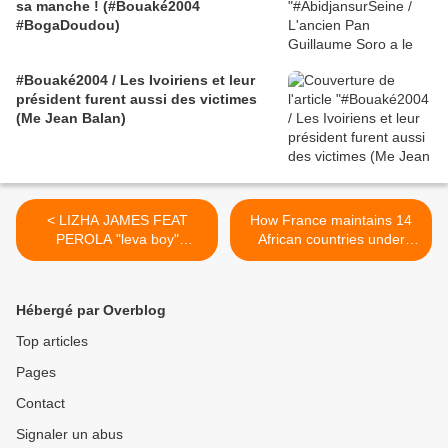
sa manche ! (#Bouaké2004
#BogaDoudou)
#Bouaké2004 / Les Ivoiriens et leur
président furent aussi des victimes
(Me Jean Balan)
< LIZHA JAMES FEAT
How France maintains 14
PEROLA "leva boy"
African countries under
DIRECTED BY DJ
domination (with english
MARCELL
subtitles) >
Hébergé par Overblog
Top articles
Pages
Contact
Signaler un abus