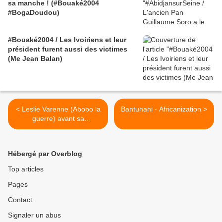
sa manche ! (#Bouaké2004
#BogaDoudou)
#Bouaké2004 / Les Ivoiriens et leur
président furent aussi des victimes
(Me Jean Balan)
< Leslie Varenne (Abobo la
Bantunani - Africanization >
guerre) avant sa
conférence de Toulouse le
17 novembre - part 2
Hébergé par Overblog
Top articles
Pages
Contact
Signaler un abus