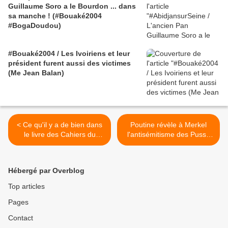
Guillaume Soro a le Bourdon ... dans
sa manche ! (#Bouaké2004
#BogaDoudou)
#Bouaké2004 / Les Ivoiriens et leur
président furent aussi des victimes
(Me Jean Balan)
< Ce qu'il y a de bien dans
Poutine révèle à Merkel
le livre des Cahiers du
l'antisémitisme des Pussy
Football, c'est...
Riot - 16/11/2012 >
Hébergé par Overblog
Top articles
Pages
Contact