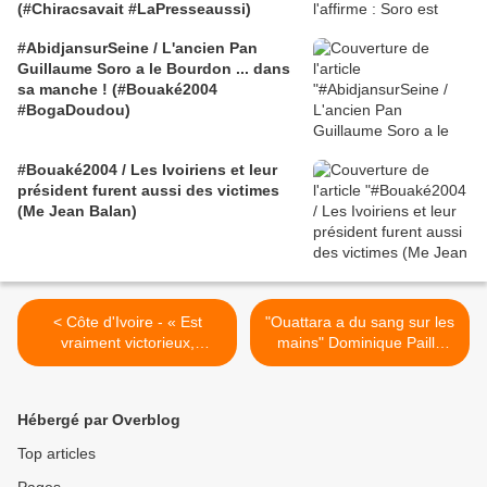
(#Chiracsavait #LaPresseaussi)
#AbidjansurSeine / L'ancien Pan
Guillaume Soro a le Bourdon ... dans
sa manche ! (#Bouaké2004
#BogaDoudou)
#Bouaké2004 / Les Ivoiriens et leur
président furent aussi des victimes
(Me Jean Balan)
< Côte d'Ivoire - « Est
"Ouattara a du sang sur les
vraiment victorieux,
mains" Dominique Paillé
l’homme resté seul, qui
bfm 11 04 2011 (+ Labertit,
continue de lutter dans son
dignissime) >
cœur. »
Hébergé par Overblog
Top articles