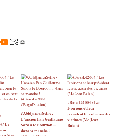
0
#Bouaké2004 / Les
Ivoiriens et leur
#AbidjansurSeine /
président furent aussi des
L'ancien Pan Guillaume
victimes (Me Jean
4 / Le
Soro a le Bourdon ...
Balan)
elin
dans sa manche !
o est bien