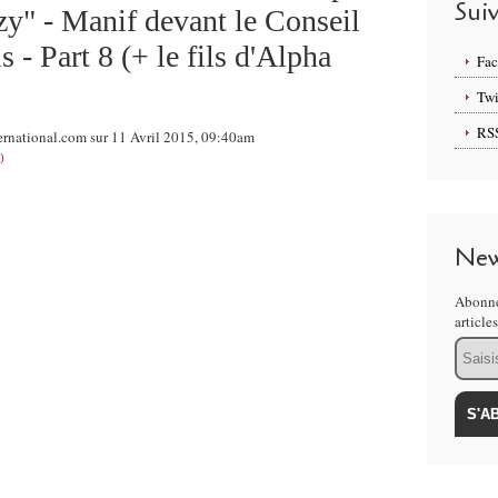
Sui
zy" - Manif devant le Conseil
s - Part 8 (+ le fils d'Alpha
Fa
Twi
RS
ernational.com sur 11 Avril 2015, 09:40am
0
New
Abonne
article
Email