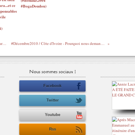
(#Bouaké2004
ara...et ce
#BogaDoudou)
sponsables
vile
i)
#Décembre2010 / Y'avait même 15 ouattaristes amers devant le Conseil constitutionnel à Paris - part 9
#Décembre2010 / Côte d'Ivoire - Pourquoi nous demander d'aller voter ? - Manif devant le Conseil constitutionnel à Paris - part 7
Nous sommes sociaux !
Facebook
Twitter
Youtube
Rss