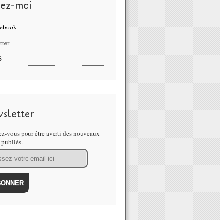
vez-moi
cebook
tter
S
sletter
z-vous pour être averti des nouveaux
s publiés.