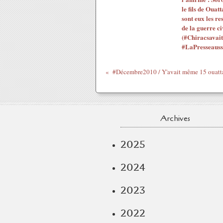
le fils de Ouatt
sont eux les re
de la guerre ci
(#Chiracsavait
#LaPresseauss
Archives
2025
2024
2023
2022