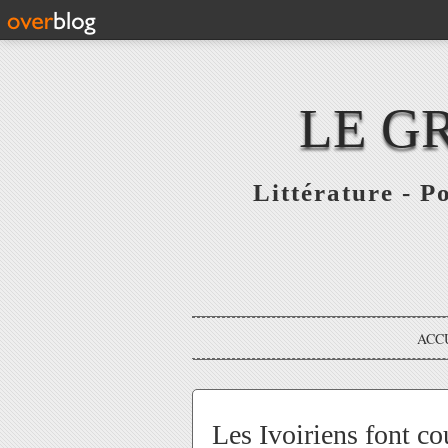
LE G
Littérature - P
ACC
Les Ivoiriens font co