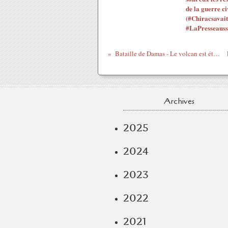
de la guerre ci
(#Chiracsavait
#LaPresseauss
Bataille de Damas - Le volcan est éteint - T.Meyssan 23/07/2012
Archives
2025
2024
2023
2022
2021