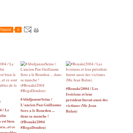
Repost
0
#Bouaké2004 / Les
Ivoiriens et leur
#AbidjansurSeine /
président furent aussi des
L'ancien Pan Guillaume
victimes (Me Jean
4 / Le
Soro a le Bourdon ...
Balan)
elin
dans sa manche !
o est bien
(#Bouaké2004
ara...et ce
#BogaDoudou)
sponsables