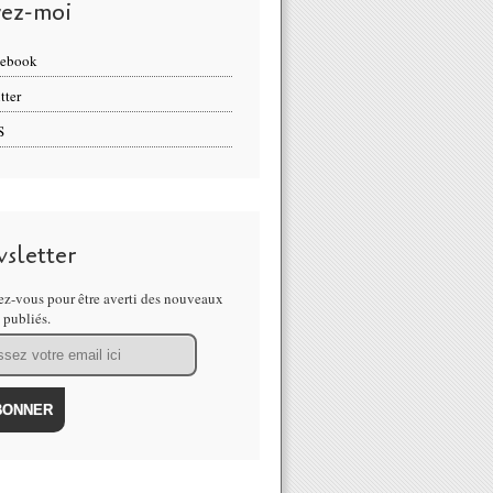
vez-moi
cebook
tter
S
sletter
z-vous pour être averti des nouveaux
s publiés.