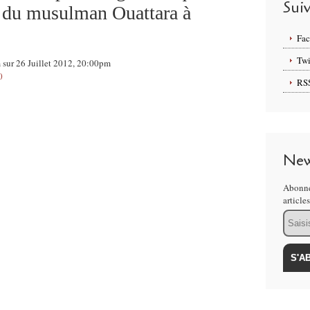
Sui
ej du musulman Ouattara à
Fa
Twi
m sur 26 Juillet 2012, 20:00pm
0
RS
New
Abonne
article
Email