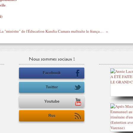
vile
i)
La "ministre" de l'Éducation Kandia Camara maltraite le français et laisse frauder les Ivoiriens aux diplômes...
Nous sommes sociaux !
Facebook
Twitter
Youtube
Rss