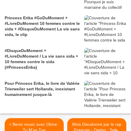
Princess Erika #GoDuMoment +
#LivreDuMoment 10 femmes contre le
sida + #DisqueDuMoment La vie sans
sida, le clip
#DisqueDuMoment +
#LivreDuMoment / La vie sans sida +
10 femmes contre le sida
(#PrincessErika)
Pour Princess Erika, le livre de Valérie
Trierweiler sert Hollande, inexistant
humainement jusque-là
< Benin music avec Okine :
Mois Dieudonné par le rap
Tu M'as Tue
Français - Dadoo : Sales