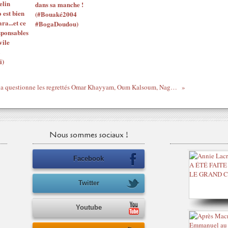
elin
dans sa manche !
o est bien
(#Bouaké2004
ara...et ce
#BogaDoudou)
sponsables
vile
i)
Selu - Rachid Taha questionne les regrettés Omar Khayyam, Oum Kalsoum, Naguib Mahfouz, Frantz Fanon, Youssef Chahine ...
Nous sommes sociaux !
Facebook
Twitter
Youtube