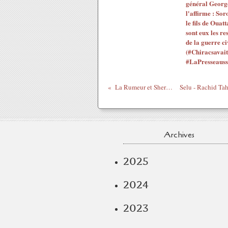
général Georg
l'affirme : Sor
le fils de Ouatt
sont eux les re
de la guerre ci
(#Chiracsavait
#LaPresseauss
La Rumeur et Sheryo - Mars 2011
Archives
2025
2024
2023