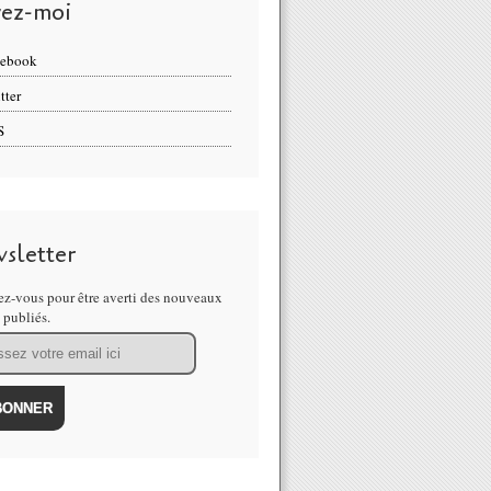
vez-moi
cebook
tter
S
sletter
z-vous pour être averti des nouveaux
s publiés.