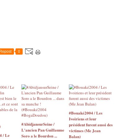
Repost
0
#Bouaké2004 / Les
Ivoiriens et leur
#AbidjansurSeine /
président furent aussi des
L'ancien Pan Guillaume
victimes (Me Jean
4 / Le
Soro a le Bourdon ...
Balan)