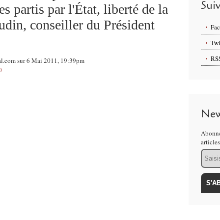
Sui
s partis par l'État, liberté de la
udin, conseiller du Président
Fa
Twi
RS
nal.com sur 6 Mai 2011, 19:39pm
0
New
Abonne
article
Email