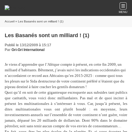
MENU
Accueil
» Les Basanés sont un milliard ! (1)
Les Basanés sont un milliard ! (1)
Publié le 13/12/2009 à 15:17
Par
Gri-Gri International
Je viens d’apprendre que l’Afrique compte à présent, en cette fin 2009, un
milliard d’habitants. Bêtement, j’avais suivi les indications occidentales qui
n’accordaient ce record aux Africains qu’en 2015-2025 : comme quoi tous
les pleurs sur le Sida destructeur de votre continent préféré n’étaient que du
pipeau destiné à faire cracher les gentils donateurs !
Quoi qu’il en soit de cette gigantesque escroquerie aux subsides tant publics
que caritatifs, vous voici donc milliardaires. Pas mal et de quoi inciter à
présent les multinationales à s’intéresser à vous. Car, jusqu’à présent, les
dites multinationales vous ont plutôt boudé : en moyenne, leurs
investissements annuels sur l’ensemble de votre continent n’ont guère, voire
jamais, dépassé les 20 milliards de dollars/an. Dont 90% dans le domaine
pétrolier, soit sans tenir aucun compte de vos envies de consommateurs…
En fait, vous êtes les plus écolos de la planète. Et, si vous écoutez les