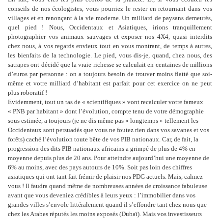
conseils de nos écologistes, vous pourriez le rester en retournant dans vos
villages et en renonçant à la vie moderne. Un milliard de paysans demeurés,
quel pied ! Nous, Occidentaux et Asiatiques, irions tranquillement
photographier vos animaux sauvages et exposer nos 4X4, quasi interdits
chez nous, à vos regards envieux tout en vous montrant, de temps à autres,
les bienfaits de la technologie. Le pied, vous dis-je, quand, chez nous, des
satrapes ont décidé que la vraie richesse se calculait en centaines de millions
d’euros par personne : on a toujours besoin de trouver moins flatté que soi-
même et votre milliard d’habitant est parfait pour cet exercice on ne peut
plus roboratif !
Evidemment, tout un tas de « scientifiques » vont recalculer votre fameux
« PNB par habitant » dont l’évolution, compte tenu de votre démographie
sous estimée, a toujours (je ne dis même pas « longtemps » tellement les
Occidentaux sont persuadés que vous ne foutez rien dans vos savanes et vos
forêts) caché l’évolution toute bête de vos PIB nationaux. Car, de fait, la
progression des dits PIB nationaux africains a grimpé de plus de 4% en
moyenne depuis plus de 20 ans. Pour atteindre aujourd’hui une moyenne de
6% au moins, avec des pays autours de 10%. Soit pas loin des chiffres
asiatiques qui ont tant fait frémir de plaisir nos PDG actuels. Mais, calmez
vous ! Il faudra quand même de nombreuses années de croissance fabuleuse
avant que vous deveniez crédibles à leurs yeux : l’immobilier dans vos
grandes villes s’envole littéralement quand il s’effondre tant chez nous que
chez les Arabes réputés les moins exposés (Dubaï). Mais vos investisseurs