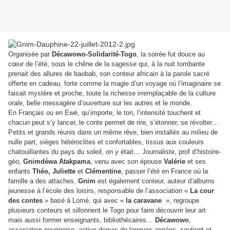
Organisée par
Décawowo-Solidarité-Togo
, la soirée fut douce au
cœur de l’été, sous le chêne de la sagesse qui, à la nuit tombante
prenait des allures de baobab, son conteur africain à la parole sacré
offerte en cadeau, forte comme la magie d’un voyage où l’imaginaire se
faisait mystère et proche, toute la richesse irremplaçable de la culture
orale, belle messagère d’ouverture sur les autres et le monde.
En Français ou en Ewé, qu’importe, le ton, l’intensité touchent et
chacun peut s’y lancer, le conte permet de rire, s’étonner, se révolter…
Petits et grands réunis dans un même rêve, bien installés au milieu de
nulle part, sièges hétéroclites et confortables, tissus aux couleurs
chatouillantes du pays du soleil, on y était… Journaliste, prof d’histoire-
géo,
Gnimdéwa Atakpama
, venu avec son épouse
Valérie
et ses
enfants
Théo,
Juliette
et
Clémentine
, passer l’été en France où la
famille a des attaches.
Gnim
est également conteur, auteur d’albums
jeunesse à l’école des loisirs, responsable de l’association «
La cour
des contes
» basé à Lomé, qui avec «
la caravane
», regroupe
plusieurs conteurs et sillonnent le Togo pour faire découvrir leur art
mais aussi former enseignants, bibliothécaires…
Décawowo
,
association peyrinoise, active depuis de longues années, soutient et