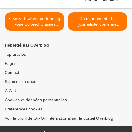
< Kelly Rowland performing
Go du moment - La
Rose Colored Glasses
journaliste ivoirienne
(2010 Universal Motown
tabassée le 8 octobre par
Records)
les molosses de Ouattara >
Hébergé par Overblog
Top articles
Pages
Contact
Signaler un abus
C.G.U.
Cookies et données personnelles
Préférences cookies
Voir le profil de Gri-Gri International sur le portail Overblog