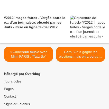
#2012 Images fortes - Vergès botte le
c... d'un journaleux obsédé par les
Juifs - mise en ligne février 2012
< Cameroun music avec
Gars "On a gagné les
Mimi PARIS : "Tata Bo"
élections mais on a perdu la
guerre" du moment -
Gnimdéwa Atakpama >
Hébergé par Overblog
Top articles
Pages
Contact
Signaler un abus