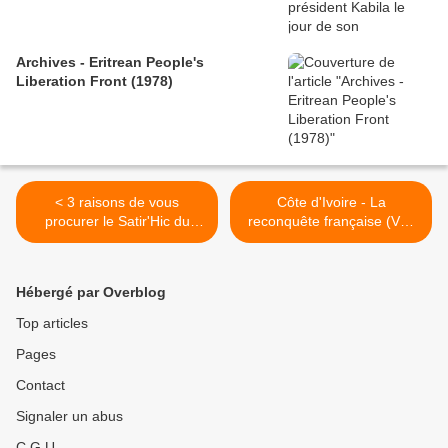
Archives - Eritrean People's
Liberation Front (1978)
< 3 raisons de vous
Côte d'Ivoire - La
procurer le Satir'Hic du
reconquête française (Vox
grand Ezzat
Africa) >
Hébergé par Overblog
Top articles
Pages
Contact
Signaler un abus
C.G.U.