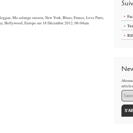
Sui
Fa
,Reggae, Ma solange oussou, New York, Blues, France, Love Paris,
 Hollywood, Europe sur 18 Décembre 2012, 06:04am
Twi
RS
New
Abonne
article
Email