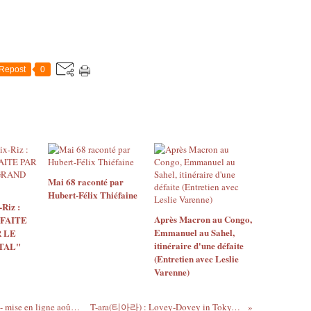
Repost
0
Mai 68 raconté par
Hubert-Félix Thiéfaine
Riz :
Après Macron au Congo,
 FAITE
Emmanuel au Sahel,
 LE
itinéraire d'une défaite
TAL"
(Entretien avec Leslie
Varenne)
Redifs - Questions du Gri-Gri : Juju Dray - mise en ligne août 2010
T-ara(티아라) : Lovey-Dovey in Tokyo MV