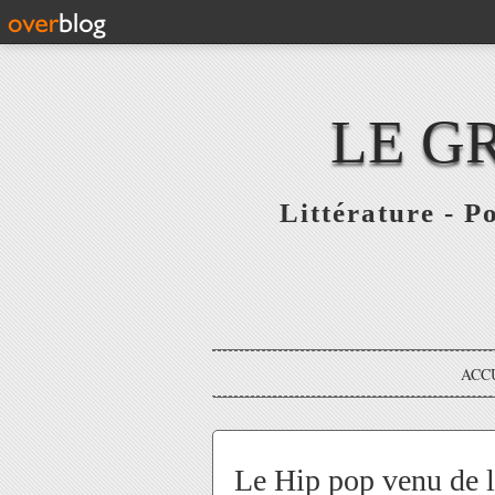
LE G
Littérature - P
ACC
Le Hip pop venu d