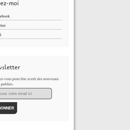
vez-moi
cebook
tter
S
sletter
z-vous pour être averti des nouveaux
s publiés.