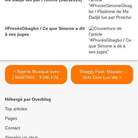
#ProcèsGbagbo / Ce que Simone a dit
à ses juges
< Nigeria Musique avec
Shaggy Feat. Mavado :
J.MARTINS : "FINE FINE
Girlz Dem Luv We >
LOVE"
Hébergé par Overblog
Top articles
Pages
Contact
Signaler un abus