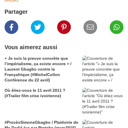
#HGMJ
Partager
Vous aimerez aussi
« Je suis la preuve concrète que
l’impérialisme, ça existe encore » /
Laurent Gbagbo contre la
Françafrique (#MichelCollon
Conférence du 22 avril)
Où étiez-vous le 11 avril 2011 ?
(#Trailer film crise ivoirienne)
#ProcèsSimoneGbagbo / Plaidoirie de
Me Dadjé lue par Protche (mars2015)