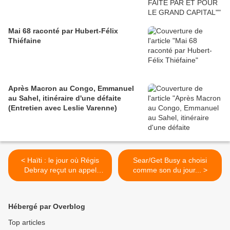
Mai 68 raconté par Hubert-Félix
Thiéfaine
Après Macron au Congo, Emmanuel
au Sahel, itinéraire d'une défaite
(Entretien avec Leslie Varenne)
< Haïti : le jour où Régis
Sear/Get Busy a choisi
Debray reçut un appel
comme son du jour... >
"intime" de Véronique de
Villepin-Albanel... Ribbe # 9
Hébergé par Overblog
Top articles