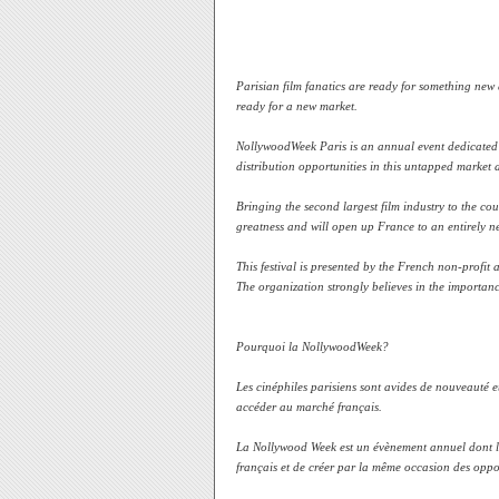
Parisian film fanatics are ready for something new 
ready for a new market.
NollywoodWeek Paris is an annual event dedicated 
distribution opportunities in this untapped market a
Bringing the second largest film industry to the cou
greatness and will open up France to an entirely n
This festival is presented by the French non-profit a
The organization strongly believes in the importanc
Pourquoi la NollywoodWeek?
Les cinéphiles parisiens sont avides de nouveauté
accéder au marché français.
La Nollywood Week est un évènement annuel dont l'o
français et de créer par la même occasion des opport