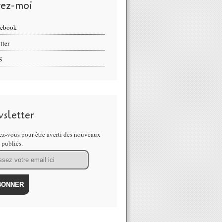
vez-moi
cebook
tter
S
sletter
z-vous pour être averti des nouveaux
s publiés.