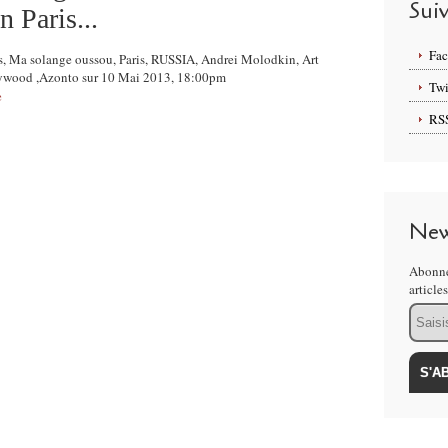
Sui
 Paris...
Fa
cts, Ma solange oussou, Paris, RUSSIA, Andrei Molodkin, Art
ollywood ,Azonto sur 10 Mai 2013, 18:00pm
Twi
e
RS
New
Abonne
article
Email