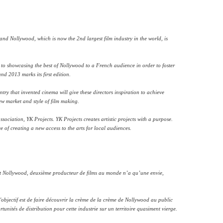
and Nollywood, which is now the 2nd largest film industry in the world, is
to showcasing the best of Nollywood to a French audience in order to foster
nd 2013 marks its first edition.
ntry that invented cinema will give these directors inspiration to achieve
ew market and style of film making.
ssociation, YK Projects. YK Projects creates artistic projects with a purpose.
e of creating a new access to the arts for local audiences.
 et Nollywood, deuxième producteur de films au monde n’a qu’une envie,
bjectif est de faire découvrir la crème de la crème de Nollywood au public
unités de distribution pour cette industrie sur un territoire quasiment vierge.