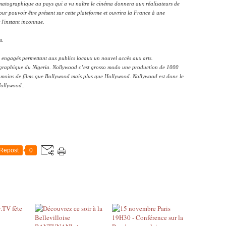
ématographique au pays qui a vu naître le cinéma donnera aux réalisateurs de
pour pouvoir être présent sur cette plateforme et ouvrira la France à une
l'instant inconnue.
s.
ues engagés permettant aux publics locaux un nouvel accès aux arts.
ographique du Nigeria. Nollywood c’est grosso modo une production de 1000
 moins de films que Bollywood mais plus que Hollywood. Nollywood est donc le
Nollywood..
Repost
0