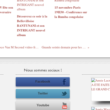
 fête son
15 novembre Paris
versaire
19H30 - Conférence sur
Découvrez ce soir à la
la Rumba congolaise
Bellevilloise
BANTUNANI et son
INTRIGANT nouvel
album
World musique avec avec la Togolaise Coco Van M Second video from Togolese upcoming artist Coco Van M. Keep up with this lady...
Grande soirée demain pour les Ivoiriens de Suède et du Danemark
Nous sommes sociaux !
Facebook
Twitter
Youtube