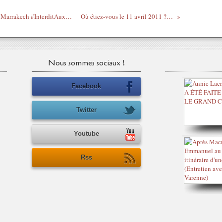
GO du moment / End Leslie, dédicace de Marrakech #InterditAuxBâtards
Où étiez-vous le 11 avril 2011 ? # 11
Nous sommes sociaux !
Facebook
Twitter
Youtube
Rss