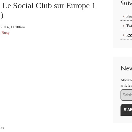
Sui
 Le Social Club sur Europe 1
)
Fa
Twi
il 2014, 11:00am
et Busy
RS
New
Abonne
article
Email
les