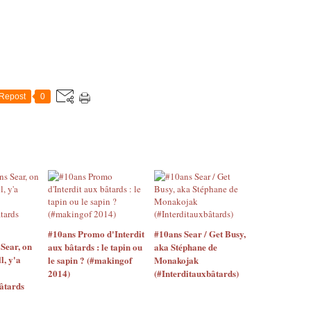
Repost
0
#10ans Promo d'Interdit
#10ans Sear / Get Busy,
Sear, on
aux bâtards : le tapin ou
aka Stéphane de
l, y'a
le sapin ? (#makingof
Monakojak
2014)
(#Interditauxbâtards)
âtards