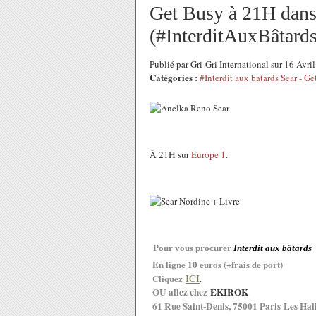
Get Busy à 21H dans
(#InterditAuxBâtards
Publié par Gri-Gri International sur 16 Avr
Catégories :
#Interdit aux batards Sear - G
À 21H sur
Europe 1
.
Pour vous procurer
Interdit aux bâtards
En ligne 10 euros (+frais de port)
ICI
Cliquez
.
OU allez chez
EKIROK
61 Rue Saint-Denis, 75001 Paris
Les Hal