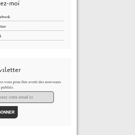
vez-moi
cebook
tter
S
sletter
z-vous pour être averti des nouveaux
s publiés.