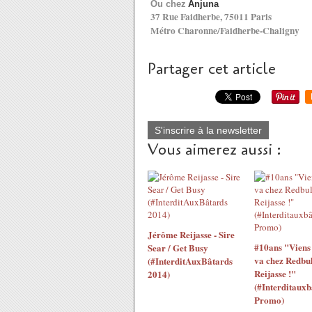
Ou chez
Anjuna
37 Rue Faidherbe, 75011 Paris
Métro Charonne/Faidherbe-Chaligny
Partager cet article
S'inscrire à la newsletter
Vous aimerez aussi :
Jérôme Reijasse - Sire
#10ans "Viens 
Sear / Get Busy
va chez Redbul
(#InterditAuxBâtards
Reijasse !"
2014)
(#Interditauxb
Promo)