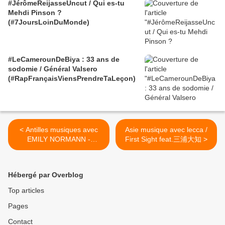
#JérômeReijasseUncut / Qui es-tu
Mehdi Pinson ?
(#7JoursLoinDuMonde)
#LeCamerounDeBiya : 33 ans de
sodomie / Général Valsero
(#RapFrançaisViensPrendreTaLeçon)
< Antilles musiques avec
Asie musique avec lecca /
EMILY NORMANN -
First Sight feat.三浦大知 >
J'attends son appel
Hébergé par Overblog
Top articles
Pages
Contact