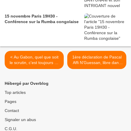
15 novembre Paris 19H30 -
Conférence sur la Rumba congolaise
< Au Gabon, quel que soit
1ère déclaration de Pascal
le scrutin, c'est toujours un
Affi N'Guessan, libre dans
Bongo qui règne après les
la Côte d'Ivoire de François
élections
Hollande >
Hébergé par Overblog
Top articles
Pages
Contact
Signaler un abus
C.G.U.