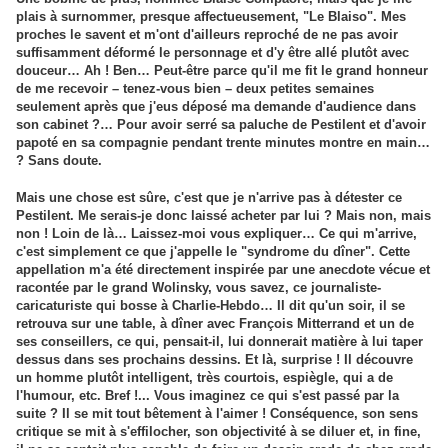
plais à surnommer, presque affectueusement, "Le Blaiso". Mes
proches le savent et m'ont d'ailleurs reproché de ne pas avoir
suffisamment déformé le personnage et d'y être allé plutôt avec
douceur… Ah ! Ben… Peut-être parce qu'il me fit le grand honneur
de me recevoir – tenez-vous bien – deux petites semaines
seulement après que j'eus déposé ma demande d'audience dans
son cabinet ?… Pour avoir serré sa paluche de Pestilent et d'avoir
papoté en sa compagnie pendant trente minutes montre en main…
? Sans doute.
Mais une chose est sûre, c'est que je n'arrive pas à détester ce
Pestilent. Me serais-je donc laissé acheter par lui ? Mais non, mais
non ! Loin de là… Laissez-moi vous expliquer… Ce qui m'arrive,
c'est simplement ce que j'appelle le "syndrome du dîner". Cette
appellation m'a été directement inspirée par une anecdote vécue et
racontée par le grand Wolinsky, vous savez, ce journaliste-
caricaturiste qui bosse à Charlie-Hebdo… Il dit qu'un soir, il se
retrouva sur une table, à dîner avec François Mitterrand et un de
ses conseillers, ce qui, pensait-il, lui donnerait matière à lui taper
dessus dans ses prochains dessins. Et là, surprise ! Il découvre
un homme plutôt intelligent, très courtois, espiègle, qui a de
l'humour, etc. Bref !... Vous imaginez ce qui s'est passé par la
suite ? Il se mit tout bêtement à l'aimer ! Conséquence, son sens
critique se mit à s'effilocher, son objectivité à se diluer et, in fine,