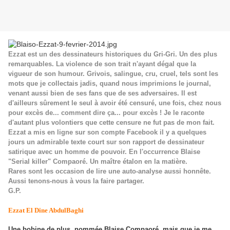
Ezzat est un des dessinateurs historiques du Gri-Gri. Un des plus
remarquables. La violence de son trait n'ayant dégal que la
vigueur de son humour. Grivois, salingue, cru, cruel, tels sont les
mots que je collectais jadis, quand nous imprimions le journal,
venant aussi bien de ses fans que de ses adversaires. Il est
d'ailleurs sûrement le seul à avoir été censuré, une fois, chez nous
pour excès de... comment dire ça... pour excès ! Je le raconte
d'autant plus volontiers que cette censure ne fut pas de mon fait.
Ezzat a mis en ligne sur son compte Facebook il y a quelques
jours un admirable texte court sur son rapport de dessinateur
satirique avec un homme de pouvoir. En l'occurrence Blaise
"Serial killer" Compaoré. Un maître étalon en la matière.
Rares sont les occasion de lire une auto-analyse aussi honnête.
Aussi tenons-nous à vous la faire partager.
G.P.
Ezzat El Dine AbdulBaghi
Une bobine de plus, nommée Blaise Compaoré, mais que je me