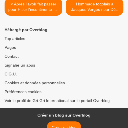
< Après l'avoir fait passer
Hommage togolais à
pour Hitler l'incontinente UE
Jacques Vergès / par Déo
recevra Mugabe à Bruxelles
D@ona >
!
Hébergé par Overblog
Top articles
Pages
Contact
Signaler un abus
C.G.U.
Cookies et données personnelles
Préférences cookies
Voir le profil de Gri-Gri International sur le portail Overblog
Créer un blog sur Overblog
Créer un blog