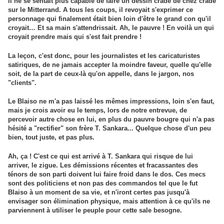
il ne se sentait plus capable de faire un dessin crade de chez crade
sur le Mitterrand. A tous les coups, il revoyait s'exprimer ce
personnage qui finalement était bien loin d'être le grand con qu'il
croyait… Et sa main s'attendrissait. Ah, le pauvre ! En voilà un qui
croyait prendre mais qui s'est fait prendre !
La leçon, c'est donc, pour les journalistes et les caricaturistes
satiriques, de ne jamais accepter la moindre faveur, quelle qu'elle
soit, de la part de ceux-là qu'on appelle, dans le jargon, nos
"clients".
Le Blaiso ne m'a pas laissé les mêmes impressions, loin s'en faut,
mais je crois avoir eu le temps, lors de notre entrevue, de
percevoir autre chose en lui, en plus du pauvre bougre qui n'a pas
hésité a "rectifier" son frère T. Sankara... Quelque chose d'un peu
bien, tout juste, et pas plus.
Ah, ça ! C'est ce qui est arrivé à T. Sankara qui risque de lui
arriver, le zigue. Les démissions récentes et fracassantes des
ténors de son parti doivent lui faire froid dans le dos. Ces mecs
sont des politiciens et non pas des commandos tel que le fut
Blaiso à un moment de sa vie, et n'iront certes pas jusqu'à
envisager son élimination physique, mais attention à ce qu'ils ne
parviennent à utiliser le peuple pour cette sale besogne.