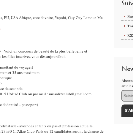
Sui
Fa
aris, EU, USA Afrique, cote d'ivoire, Yapobi, Guy Guy Lamour, Ma
Twi
e
RS
- Voici un concours de beauté de la plus belle reine et
 les filles inscrivez vous dès aujourd'hui.
ermettant de voyager)
New
inimum et 35 ans maximum
thétique.
Abonne
)
article
sse de seconde
Email
 75015 L’Alizé Club ou par mail : missalizeclub@gmail.com
e d'identité – passeport)
célibataire - avoir des enfants ou pas et profession actuelle.
23h30 à l’Alizé Club Paris ou 12 candidates auront la chance de