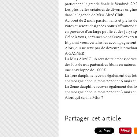
participer à la grande finale le Vendredi 29
Les plus belles créatures de diverses origine
dans la légende de Miss Alizé Club.
Au bout de 2 mois passionnants et pleins d
votes et seront désignées pour s'affronter d
en présence d'un large public et des jurys s
Grâce à vous, certaines vont s'envoler vers u
Et parmi vous, certains les accompagneront à
Alors, qui ne rêve pas de devenir la proch
A GAGNER
La Miss Alizé Club sera notre ambassadrice 
des lots de nos partenaires (dons en nature
une enveloppe de 1000€.
La 1ère dauphine recevra également des lots 
champagne chaque mois pendant 6 mois et 
La 2ème dauphine recevra également des lots
champagne chaque mois pendant 3 mois et 
Alors qui sera la Miss ?
Partager cet article