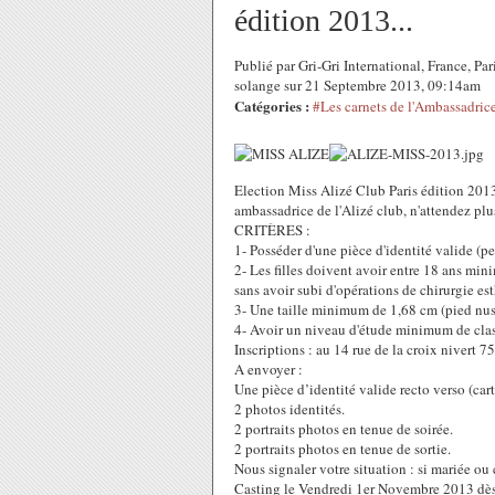
édition 2013...
Publié par Gri-Gri International, France, P
solange sur 21 Septembre 2013, 09:14am
Catégories :
#Les carnets de l'Ambassadric
Election Miss Alizé Club Paris édition 2013 
ambassadrice de l'Alizé club, n'attendez plus
CRITÈRES :
1- Posséder d'une pièce d'identité valide (p
2- Les filles doivent avoir entre 18 ans m
sans avoir subi d'opérations de chirurgie es
3- Une taille minimum de 1,68 cm (pied nus
4- Avoir un niveau d'étude minimum de cla
Inscriptions : au 14 rue de la croix nivert
A envoyer :
Une pièce d’identité valide recto verso (cart
2 photos identités.
2 portraits photos en tenue de soirée.
2 portraits photos en tenue de sortie.
Nous signaler votre situation : si mariée ou 
Casting le Vendredi 1er Novembre 2013 dès 