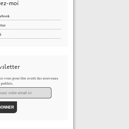
vez-moi
cebook
tter
S
sletter
z-vous pour être averti des nouveaux
s publiés.