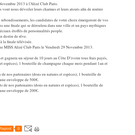
 Novembre 2013 à l’Alizé Club Paris.
s vont nous dévoiler leurs charmes et leurs atouts afin de rentrer
e rebondissements, les candidates de votre choix émergeront de vos
ans une finale qui se déroulera dans une ville et un pays mythiques
péciaux étoffés de personnalités people.
n destin de rêve.
 la finale télévisée.
aine MISS Alizé Club Paris le Vendredi 29 Novembre 2013.
et gagnera un séjour de 10 jours au Côte D’ivoire tous frais payés,
s et espèces), 1 bouteille de champagne chaque mois pendant 1an et
de nos partenaires (dons en natures et espèces), 1 bouteille de
une enveloppe de 500€.
 de nos partenaires (dons en natures et espèces), 1 bouteille de
une enveloppe de 200€.
Repost
0