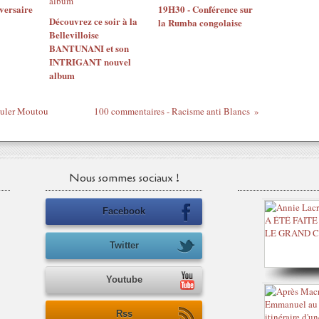
versaire
19H30 - Conférence sur
Découvrez ce soir à la
la Rumba congolaise
Bellevilloise
BANTUNANI et son
INTRIGANT nouvel
album
ouler Moutou
100 commentaires - Racisme anti Blancs
Nous sommes sociaux !
Facebook
Twitter
Youtube
Rss