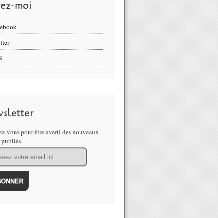
vez-moi
cebook
tter
S
sletter
z-vous pour être averti des nouveaux
s publiés.