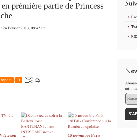
Sui
 en prémière partie de Princess
nche
Fa
Twi
ur 24 Février 2013, 09:45am
e
RS
New
Repost
0
Abonne
article
Email
 fête son
15 novembre Paris