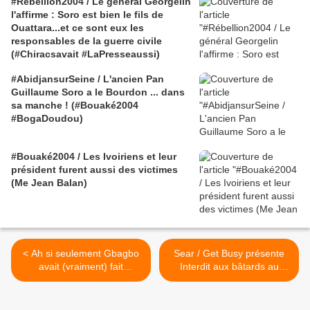
#Rébellion2004 / Le général Georgelin
l'affirme : Soro est bien le fils de
Ouattara...et ce sont eux les
responsables de la guerre civile
(#Chiracsavait #LaPresseaussi)
#AbidjansurSeine / L'ancien Pan
Guillaume Soro a le Bourdon ... dans
sa manche ! (#Bouaké2004
#BogaDoudou)
#Bouaké2004 / Les Ivoiriens et leur
président furent aussi des victimes
(Me Jean Balan)
< Ah si seulement Gbagbo
Sear / Get Busy présente
avait (vraiment) fait
Interdit aux bâtards au
bombarder le marché
Comptoir Général (J - 7) >
d'Abobo...