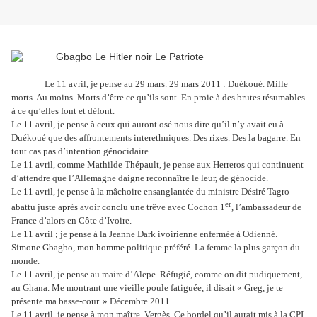
Le 11 avril, je pense au 29 mars.
29 mars 2011 : Duékoué. Mille
morts. Au moins. Morts d’être ce qu’ils sont. En proie à des brutes résumables
à ce qu’elles font et défont.
Le 11 avril, je pense à ceux qui auront osé nous dire qu’il n’y avait eu à
Duékoué que des affrontements interethniques. Des rixes. Des la bagarre. En
tout cas pas d’intention génocidaire.
Le 11 avril, comme Mathilde Thépault, je pense aux Herreros qui continuent
d’attendre que l’Allemagne daigne reconnaître le leur, de génocide.
Le 11 avril, je pense à la mâchoire ensanglantée du ministre Désiré Tagro
er
abattu juste après avoir conclu une trêve avec Cochon 1
, l’ambassadeur de
France d’alors en Côte d’Ivoire.
Le 11 avril ; je pense à la Jeanne Dark ivoirienne enfermée à Odienné.
Simone Gbagbo, mon homme politique préféré. La femme la plus garçon du
monde.
Le 11 avril, je pense au maire d’Alepe. Réfugié, comme on dit pudiquement,
au Ghana. Me montrant une vieille poule fatiguée, il disait « Greg, je te
présente ma basse-cour. » Décembre 2011.
Le 11 avril, je pense à mon maître, Vergès. Ce bordel qu’il aurait mis à la CPI