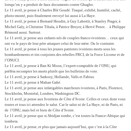
lorsqu’on y a produit de faux documents contre Gbagbo.
Le 11 avril, je pense à Charles Blé Goudé. Traqué, exhibé, humilié, caché,
photo-monté, puis finalement envoyé lui aussi à La Haye.
Le 11 avril, je pense à Bernard Houdin, à Guy Labertit, à Stanley Prager, à
Michel Galy, à Christine Tibala, à Patrice Broyer, à Hervé Penot… à Philippe
Rémond aussi. Surtout.
Le 11 avril, je pense aux enfants nés de couples franco-ivoiriens… ceux qui
ont vu le pays de leur père attaquer celui de leur mère. Ou le contraire.
Le 11 avril, je pense à tous les jeunes patriotes ivoiriens morts sous les
bombardements et tirs conjoints des rebelles FRCI, de la Force Licorne et de
l’ONUCI.
Le 11 avril, je pense à Ban Ki Moon, l’expert-comptable de l’ONU, qui
préféra recompter les morts plutôt que les bulletins de vote.
Le 11 avril, je pense à Sarkozy, Hollande, Valls et Fabius.
Le 11 avril, je pense à Mahan Gahé.
Le 11 avril, je pense aux infatigables marcheurs ivoiriens, à Paris, Florence,
Stockholm, Montréal, Londres, Washington DC.
Le 11 avril, je pense aux Ivoiriens de Côte d’Ivoire. Celles et ceux dont vous
toutes et tous ici attendez le salut. Car le salut ni de La Haye, ni de Paris, ni
de
l’ONU, mais bel et bien de Côte d’Ivoire.
Le 11 avril, je pense que si Abidjan tombe, c’est toutes la France-Afrique qui
tombera.
Le 11 avril, je pense, et plus que jamais aujourd’hui, que c’est à la Côte