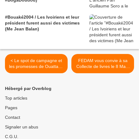
#BogaDoudou)
#Bouaké2004 / Les Ivoiriens et leur
président furent aussi des victimes
(Me Jean Balan)
< Le spot de campagne et
FEDAM vous convie à sa
les promesses de Ouattara,
Collecte de livres le 8 Mars
2 ans après
a l'occasion de la journée
de la Femme, 20h à la salle
Ravier Lyon 7... >
Hébergé par Overblog
Top articles
Pages
Contact
Signaler un abus
C.G.U.