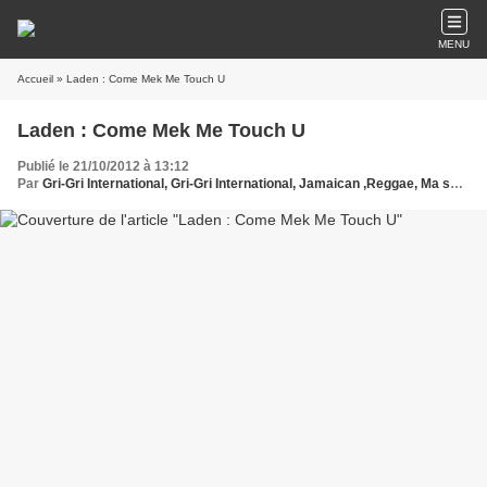
MENU
Accueil
» Laden : Come Mek Me Touch U
Laden : Come Mek Me Touch U
Publié le 21/10/2012 à 13:12
Par
Gri-Gri International, Gri-Gri International, Jamaican ,Reggae, Ma solange oussou, New York, Blues, France, Love Paris, Music, Afrique, Sony, Hollywood, Jamaica, Europe