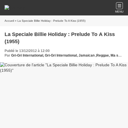
MENU
Accueil
» La Speciale Billie Holiday : Prelude To A Kiss (1955)
La Speciale Billie Holiday : Prelude To A Kiss
(1955)
Publié le 13/12/2012 à 12:00
Par
Gri-Gri International, Gri-Gri International, Jamaican ,Reggae, Ma solange oussou,Bernard Loupias , New York, Blues, France, Black Music, USA, Sony, Billie Holiday, Europe