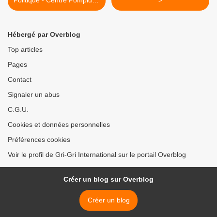
Politique - Centre Pompidou
>
/ Palais de Tokyo / Beaux-
Arts de Paris / Laboratoires
d'Aubervilliers / Espace
Hébergé par Overblog
Khiasma 11-19 déc 2010
Top articles
Pages
Contact
Signaler un abus
C.G.U.
Cookies et données personnelles
Préférences cookies
Voir le profil de Gri-Gri International sur le portail Overblog
Créer un blog sur Overblog
Créer un blog