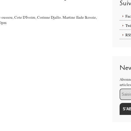
Sui
Fa
 oussou, Cote D'Ivoire, Corinne Djallo. Martine lIade Ikossie,
10pm
Twi
RS
New
Abonne
article
Email