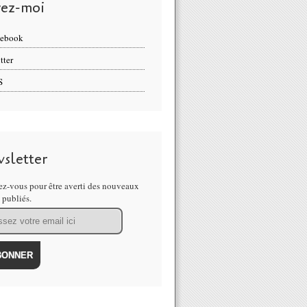
vez-moi
cebook
tter
S
sletter
z-vous pour être averti des nouveaux
s publiés.