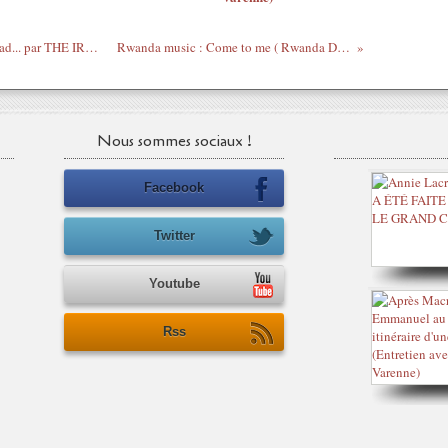
100 Commentaires : PAG - The lady is dead... par THE IRREPRESSIBLES - "IN THIS SHIRT"
Rwanda music : Come to me ( Rwanda Diva ) by Bebe Cool & Alfa
Nous sommes sociaux !
Facebook
Twitter
Youtube
Rss