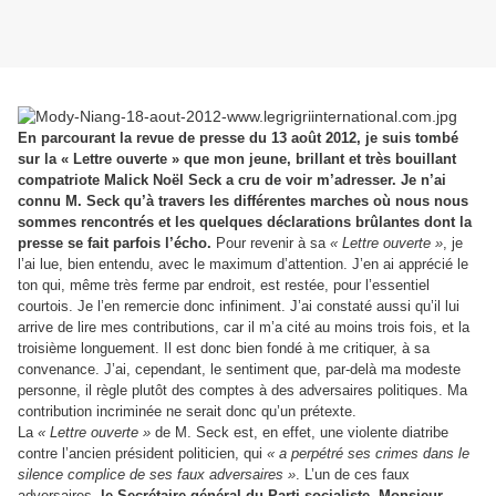
En parcourant la revue de presse du 13 août 2012, je suis tombé
sur la « Lettre ouverte » que mon jeune, brillant et très bouillant
compatriote Malick Noël Seck a cru de voir m’adresser. Je n’ai
connu M. Seck qu’à travers les différentes marches où nous nous
sommes rencontrés et les quelques déclarations brûlantes dont la
presse se fait parfois l’écho.
Pour revenir à sa
« Lettre ouverte »
, je
l’ai lue, bien entendu, avec le maximum d’attention. J’en ai apprécié le
ton qui, même très ferme par endroit, est restée, pour l’essentiel
courtois. Je l’en remercie donc infiniment. J’ai constaté aussi qu’il lui
arrive de lire mes contributions, car il m’a cité au moins trois fois, et la
troisième longuement. Il est donc bien fondé à me critiquer, à sa
convenance. J’ai, cependant, le sentiment que, par-delà ma modeste
personne, il règle plutôt des comptes à des adversaires politiques. Ma
contribution incriminée ne serait donc qu’un prétexte.
La
« Lettre ouverte »
de M. Seck est, en effet, une violente diatribe
contre l’ancien président politicien, qui
« a perpétré ses crimes dans le
silence complice de ses faux adversaires »
. L’un de ces faux
adversaires,
le Secrétaire général du Parti socialiste, Monsieur