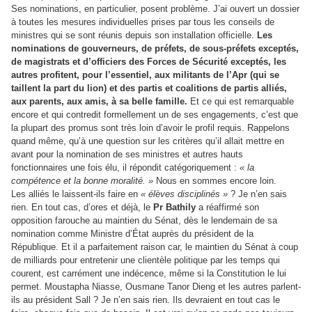
Ses nominations, en particulier, posent problème. J’ai ouvert un dossier
à toutes les mesures individuelles prises par tous les conseils de
ministres qui se sont réunis depuis son installation officielle.
Les
nominations de gouverneurs, de préfets, de sous-préfets exceptés,
de magistrats et d’officiers des Forces de Sécurité exceptés, les
autres profitent, pour l’essentiel, aux militants de l’Apr (qui se
taillent la part du lion) et des partis et coalitions de partis alliés,
aux parents, aux amis, à sa belle famille.
Et ce qui est remarquable
encore et qui contredit formellement un de ses engagements, c’est que
la plupart des promus sont très loin d’avoir le profil requis. Rappelons
quand même, qu’à une question sur les critères qu’il allait mettre en
avant pour la nomination de ses ministres et autres hauts
fonctionnaires une fois élu, il répondit catégoriquement :
« la
compétence et la bonne moralité. »
Nous en sommes encore loin.
Les alliés le laissent-ils faire en
« élèves disciplinés »
? Je n’en sais
rien. En tout cas, d’ores et déjà, le
Pr Bathily
a réaffirmé son
opposition farouche au maintien du Sénat, dès le lendemain de sa
nomination comme Ministre d’État auprès du président de la
République. Et il a parfaitement raison car, le maintien du Sénat à coup
de milliards pour entretenir une clientèle politique par les temps qui
courent, est carrément une indécence, même si la Constitution le lui
permet. Moustapha Niasse, Ousmane Tanor Dieng et les autres parlent-
ils au président Sall ? Je n’en sais rien. Ils devraient en tout cas le