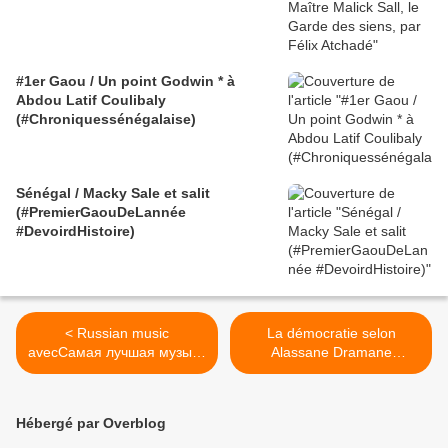
#1er Gaou / Un point Godwin * à
Abdou Latif Coulibaly
(#Chroniquessénégalaise)
Sénégal / Macky Sale et salit
(#PremierGaouDeLannée
#DevoirdHistoire)
< Russian music
La démocratie selon
avecСамая лучшая музыка
Alassane Dramane
интернета. Видео клип
Ouattara - Saccage du
siège du FPI - 18 août 2012
>
Hébergé par Overblog