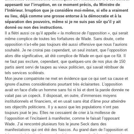
appesanti sur l’irruption, en ce moment précis, du Ministre de
l‘Intérieur. Irruption que je considère moi-même, si elle a vraiment
eu lieu, déjà comme une grosse entorse à la démocratie et à la
séparation des pouvoirs, même si je ne suis pas sûr qu’il y ait
donné ou non des instructions.
Il a flétri aussi ce qu’il appelle
« la mollesse de l’opposition »
, qui serait
même complice de toutes les forfaitures de Wade. Sans doute, cette
opposition n’a-t-elle pas toujours été aussi offensive que nous l‘aurions
souhaité. Je ne croirai pas cependant, un seul instant, que l’opposition
alors dite significative, ait été complice de Wade en quoi que ce fût. Il
ne faut pas exclure, cependant, que quelques-uns de nos plus de 150
partis aient servi de taupes au vieux politicien, qui savait rétribuer de
tels services scélérats.
Mon jeune compatriote ne met en évidence que ce qui sert sa cause et
ignore d’autres considérations pourtant très éclairantes. L’opposition
avait en face d’elle un homme sans foi ni loi et dont la parole donnée ne
valait pas un copeck. Il disposait, en outre, d’immenses moyens
institutionnels et financiers, et en usait sans état d’âme pour atteindre
ses objectifs politiciens. Il y a aussi que les populations n’ont pas
toujours joué le jeu. Elles ne cessaient de crier à la mollesse de
l’opposition et l’incitaient à manifester, comme le faisait l’opposant
Wade. J’ai rencontré plusieurs fois le jeune Seck dans des
manifestations qui ont été des fiascos. Au grand dam de l’opposition et