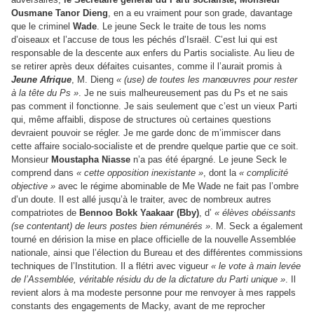
Ousmane Tanor Dieng
, en a eu vraiment pour son grade, davantage
que le criminel
Wade
. Le jeune Seck le traite de tous les noms
d’oiseaux et l’accuse de tous les péchés d’Israël. C’est lui qui est
responsable de la descente aux enfers du Partis socialiste. Au lieu de
se retirer après deux défaites cuisantes, comme il l’aurait promis à
Jeune Afrique
, M. Dieng
« (use) de toutes les manœuvres pour rester
à la tête du Ps »
.
Je ne suis malheureusement pas du Ps et ne sais
pas comment il fonctionne. Je sais seulement que c’est un vieux Parti
qui, même affaibli, dispose de structures où certaines questions
devraient pouvoir se régler. Je me garde donc de m’immiscer dans
cette affaire socialo-socialiste et de prendre quelque partie que ce soit.
Monsieur
Moustapha Niasse
n’a pas été épargné. Le jeune Seck le
comprend dans
« cette opposition inexistante »
, dont la
« complicité
objective »
avec le régime abominable de Me Wade ne fait pas l’ombre
d’un doute. Il est allé jusqu’à le traiter, avec de nombreux autres
compatriotes de
Bennoo Bokk Yaakaar (Bby)
, d’
« élèves obéissants
(se contentant) de leurs postes bien rémunérés »
.
M. Seck a également
tourné en dérision la mise en place officielle de la nouvelle Assemblée
nationale, ainsi que l’élection du Bureau et des différentes commissions
techniques de l’Institution. Il a flétri avec vigueur
« le vote à main levée
de l’Assemblée, véritable résidu du de la dictature du Parti unique »
. Il
revient alors à ma modeste personne pour me renvoyer à mes rappels
constants des engagements de Macky, avant de me reprocher