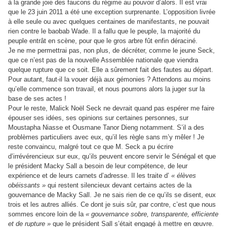
à la grande joie des faucons du régime au pouvoir d’alors. Il est vrai
que le 23 juin 2011 a été une exception surprenante. L’opposition livrée
à elle seule ou avec quelques centaines de manifestants, ne pouvait
rien contre le baobab Wade. Il a fallu que le peuple, la majorité du
peuple entrât en scène, pour que le gros arbre fût enfin déraciné.
Je ne me permettrai pas, non plus, de décréter, comme le jeune Seck,
que ce n’est pas de la nouvelle Assemblée nationale que viendra
quelque rupture que ce soit. Elle a sûrement fait des fautes au départ.
Pour autant, faut-il la vouer déjà aux gémonies ? Attendons au moins
qu’elle commence son travail, et nous pourrons alors la juger sur la
base de ses actes !
Pour le reste, Malick Noël Seck ne devrait quand pas espérer me faire
épouser ses idées, ses opinions sur certaines personnes, sur
Moustapha Niasse et Ousmane Tanor Dieng notamment. S’il a des
problèmes particuliers avec eux, qu’il les règle sans m’y mêler ! Je
reste convaincu, malgré tout ce que M. Seck a pu écrire
d’irrévérencieux sur eux, qu’ils peuvent encore servir le Sénégal et que
le président Macky Sall a besoin de leur compétence, de leur
expérience et de leurs carnets d’adresse.
Il les traite d’
« élèves
obéissants »
qui restent silencieux devant certains actes de la
gouvernance de Macky Sall. Je ne sais rien de ce qu’ils se disent, eux
trois et les autres alliés. Ce dont je suis sûr, par contre, c’est que nous
sommes encore loin de la
« gouvernance sobre, transparente, efficiente
et de rupture »
que le président Sall s’était engagé à mettre en œuvre.