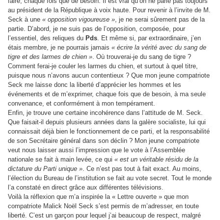
faire, chaque fois que de besoin. Il est vrai qu’on ne parle pas toujours
au président de la République à voix haute.
Pour revenir à l’invite de M.
Seck à une
« opposition vigoureuse »
, je ne serai sûrement pas de la
partie. D’abord, je ne suis pas de l’opposition, composée, pour
l’essentiel, des reliques du
Pds
. Et même si, par extraordinaire, j’en
étais membre, je ne pourrais jamais
« écrire la vérité avec du sang de
tigre et des larmes de chien »
. Où trouverai-je du sang de tigre ?
Comment ferai-je couler les larmes du chien, et surtout à quel titre,
puisque nous n’avons aucun contentieux ? Que mon jeune compatriote
Seck me laisse donc la liberté d’apprécier les hommes et les
événements et de m’exprimer, chaque fois que de besoin, à ma seule
convenance, et conformément à mon tempérament.
Enfin, je trouve une certaine incohérence dans l’attitude de M. Seck.
Que faisait-il depuis plusieurs années dans la galère socialiste, lui qui
connaissait déjà bien le fonctionnement de ce parti, et la responsabilité
de son Secrétaire général dans son déclin ?
Mon jeune compatriote
veut nous laisser aussi l’impression que le vote à l’Assemblée
nationale se fait à main levée, ce qui
« est un véritable résidu de la
dictature du Parti unique »
. Ce n’est pas tout à fait exact. Au moins,
l’élection du Bureau de l’institution se fait au vote secret. Tout le monde
l’a constaté en direct grâce aux différentes télévisions.
Voilà la réflexion que m’a inspirée la « Lettre ouverte » que mon
compatriote Malick Noël Seck s’est permis de m’adresser, en toute
liberté. C’est un garçon pour lequel j’ai beaucoup de respect, malgré