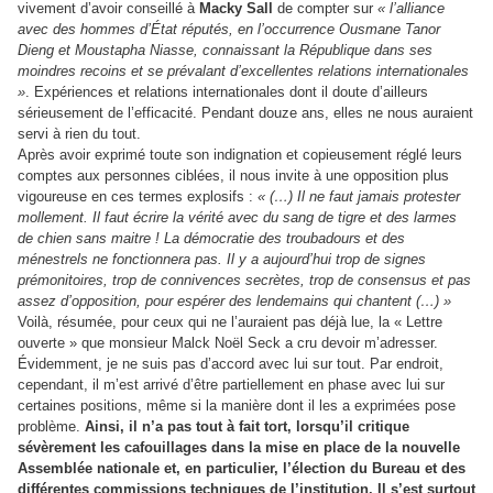
vivement d’avoir conseillé à
Macky Sall
de compter sur
« l’alliance
avec des hommes d’État réputés, en l’occurrence Ousmane Tanor
Dieng et Moustapha Niasse, connaissant la République dans ses
moindres recoins et se prévalant d’excellentes relations internationales
»
. Expériences et relations internationales dont il doute d’ailleurs
sérieusement de l’efficacité. Pendant douze ans, elles ne nous auraient
servi à rien du tout.
Après avoir exprimé toute son indignation et copieusement réglé leurs
comptes aux personnes ciblées, il nous invite à une opposition plus
vigoureuse en ces termes explosifs :
« (…) Il ne faut jamais protester
mollement. Il faut écrire la vérité avec du sang de tigre et des larmes
de chien sans maitre ! La démocratie des troubadours et des
ménestrels ne fonctionnera pas. Il y a aujourd’hui trop de signes
prémonitoires, trop de connivences secrètes, trop de consensus et pas
assez d’opposition, pour espérer des lendemains qui chantent (…) »
Voilà, résumée, pour ceux qui ne l’auraient pas déjà lue, la « Lettre
ouverte » que monsieur Malck Noël Seck a cru devoir m’adresser.
Évidemment, je ne suis pas d’accord avec lui sur tout. Par endroit,
cependant, il m’est arrivé d’être partiellement en phase avec lui sur
certaines positions, même si la manière dont il les a exprimées pose
problème.
Ainsi, il n’a pas tout à fait tort, lorsqu’il critique
sévèrement les cafouillages dans la mise en place de la nouvelle
Assemblée nationale et, en particulier, l’élection du Bureau et des
différentes commissions techniques de l’institution. Il s’est surtout