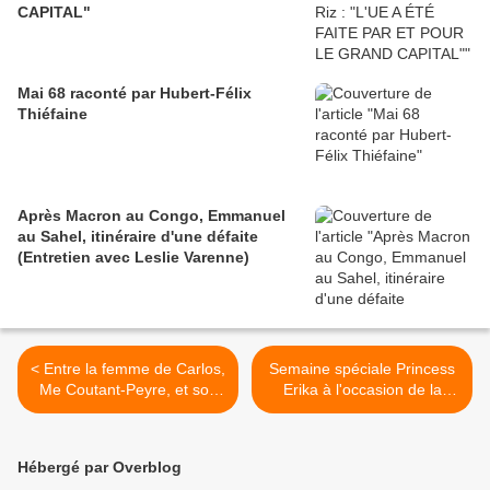
CAPITAL"
Mai 68 raconté par Hubert-Félix
Thiéfaine
Après Macron au Congo, Emmanuel
au Sahel, itinéraire d'une défaite
(Entretien avec Leslie Varenne)
< Entre la femme de Carlos,
Semaine spéciale Princess
Me Coutant-Peyre, et son
Erika à l'occasion de la
collectif d'avocats
sortie de son 5ème Album
plagiaires, Ouattara a tout
"Juste Erika" >
d'un grand !
Hébergé par Overblog