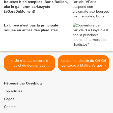
bourses bien remplies, Boris Boillon,
aka le gai luron sarkozyste
(#GarsDuMoment)
La Libye n’est pas la principale
source en armes des jihadistes
< "Je n'ai pas encore le
Le dernier dessin du Gri-Gri
culot de donner des
consacré à Maître Vergès >
conseils aux jeunes gens
de 17 ans" - Jacques
Vergès
Hébergé par Overblog
Top articles
Pages
Contact