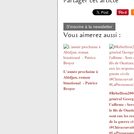
Partager cet article
S'inscrire à la newsletter
Vous aimerez aussi :
L'année prochaine à
Abidjan, roman
binational - Patrice
Broyer
#Rébellion200
général Georg
l'affirme : Sor
le fils de Ouatt
sont eux les re
de la guerre ci
(#Chiracsavait
#LaPresseauss