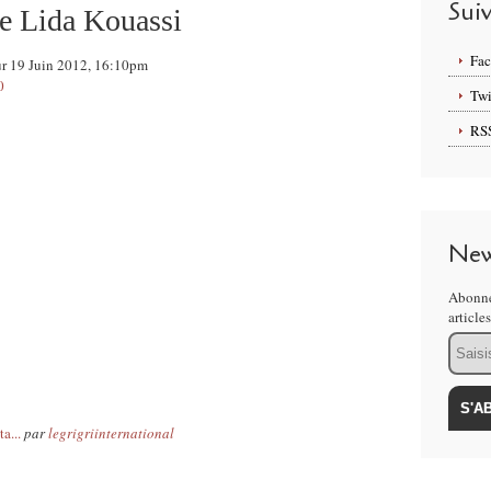
Sui
de Lida Kouassi
Fa
sur 19 Juin 2012, 16:10pm
0
Twi
RS
New
Abonne
article
Email
a...
par
legrigriinternational