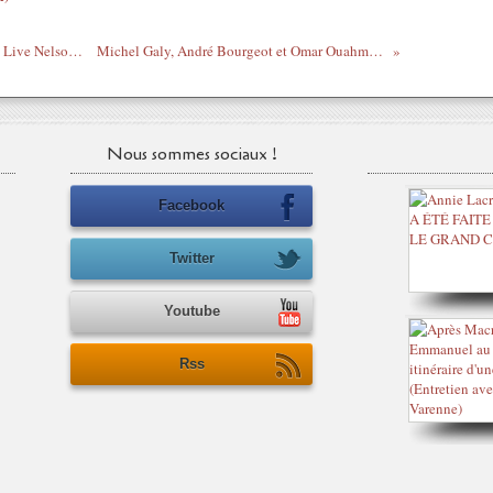
Yusuf Islam & Peter Gabriel - Wild World Live Nelson Mandela's AIDS Day Concert
Michel Galy, André Bourgeot et Omar Ouahmane sur le Mali - 6 juin 2012
Nous sommes sociaux !
Facebook
Twitter
Youtube
Rss