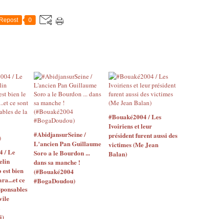
Repost
0
#Bouaké2004 / Les
Ivoiriens et leur
#AbidjansurSeine /
président furent aussi des
L'ancien Pan Guillaume
victimes (Me Jean
4 / Le
Soro a le Bourdon ...
Balan)
elin
dans sa manche !
o est bien
(#Bouaké2004
ara...et ce
#BogaDoudou)
sponsables
vile
i)