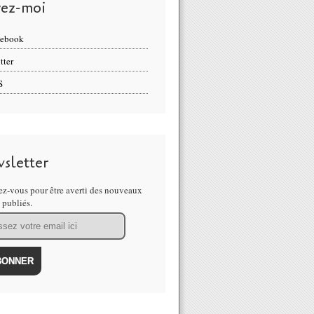
vez-moi
cebook
tter
S
sletter
z-vous pour être averti des nouveaux
s publiés.