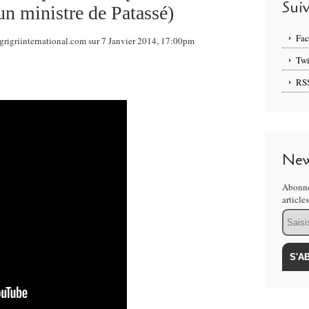
Sui
un ministre de Patassé)
Fa
egrigriinternational.com sur 7 Janvier 2014, 17:00pm
Twi
RS
New
Abonne
article
Email