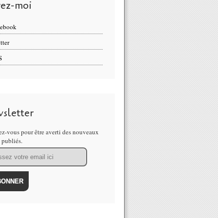
vez-moi
cebook
tter
S
sletter
z-vous pour être averti des nouveaux
s publiés.