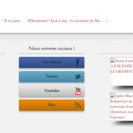
Quand Annie Cordy faisait sa Dieudonné : "Il est jaune, il a sûrement mal au foie" (Il = Bruce Lee)
#Dieudonné / Jack Lang : la circulaire de Manuel Valls n'est pas conforme au Droit
Nous sommes sociaux !
Facebook
Twitter
Youtube
Rss