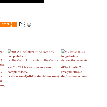
Repost
0
#RCA / 205 bureaux de vote non
#ElectionsRCA /
au
comptabilisés...
Irrégularités et
es
(#ElisezVousQuIlsDisaientElisezVous)
dysfonctionnements
l !
our)