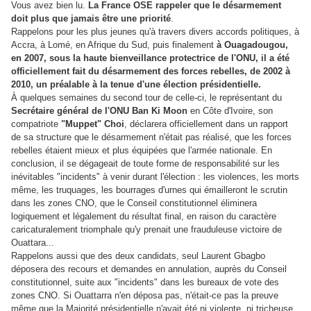
Vous avez bien lu.
La France OSE rappeler que le désarmement
doit plus que jamais être une priorité
.
Rappelons pour les plus jeunes qu'à travers divers accords politiques, à
Accra, à Lomé, en Afrique du Sud, puis finalement
à Ouagadougou,
en 2007, sous la haute bienveillance protectrice de l'ONU, il a été
officiellement fait du désarmement des forces rebelles, de 2002 à
2010, un préalable à la tenue d'une élection présidentielle.
À quelques semaines du second tour de celle-ci, le représentant du
Secrétaire général de l'ONU Ban Ki Moon
en Côte d'Ivoire, son
compatriote
"Muppet" Choi
, déclarera officiellement dans un rapport
de sa structure que le désarmement n'était pas réalisé, que les forces
rebelles étaient mieux et plus équipées que l'armée nationale. En
conclusion, il se dégageait de toute forme de responsabilité sur les
inévitables "incidents" à venir durant l'élection : les violences, les morts
même, les truquages, les bourrages d'urnes qui émailleront le scrutin
dans les zones CNO, que le Conseil constitutionnel éliminera
logiquement et légalement du résultat final, en raison du caractère
caricaturalement triomphale qu'y prenait une frauduleuse victoire de
Ouattara...
Rappelons aussi que des deux candidats, seul Laurent Gbagbo
déposera des recours et demandes en annulation, auprès du Conseil
constitutionnel, suite aux "incidents" dans les bureaux de vote des
zones CNO. Si Ouattarra n'en déposa pas, n'était-ce pas la preuve
même que la Majorité présidentielle n'avait été ni violente, ni tricheuse,