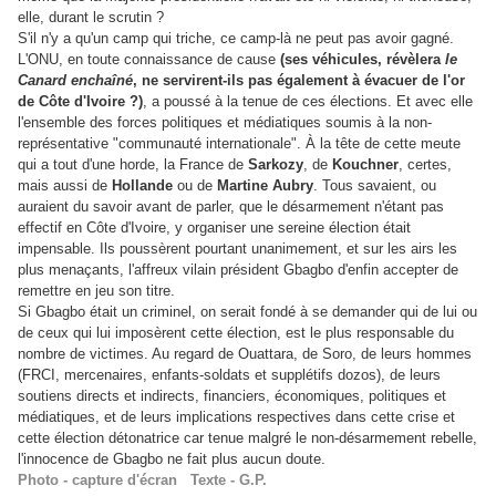
elle, durant le scrutin ?
S'il n'y a qu'un camp qui triche, ce camp-là ne peut pas avoir gagné.
L'ONU, en toute connaissance de cause
(ses véhicules, révèlera
le
Canard enchaîné
, ne servirent-ils pas également à évacuer de l'or
de Côte d'Ivoire ?)
, a poussé à la tenue de ces élections. Et avec elle
l'ensemble des forces politiques et médiatiques soumis à la non-
représentative "communauté internationale". À la tête de cette meute
qui a tout d'une horde, la France de
Sarkozy
, de
Kouchner
, certes,
mais aussi de
Hollande
ou de
Martine Aubry
. Tous savaient, ou
auraient du savoir avant de parler, que le désarmement n'étant pas
effectif en Côte d'Ivoire, y organiser une sereine élection était
impensable. Ils poussèrent pourtant unanimement, et sur les airs les
plus menaçants, l'affreux vilain président Gbagbo d'enfin accepter de
remettre en jeu son titre.
Si Gbagbo était un criminel, on serait fondé à se demander qui de lui ou
de ceux qui lui imposèrent cette élection, est le plus responsable du
nombre de victimes. Au regard de Ouattara, de Soro, de leurs hommes
(FRCI, mercenaires, enfants-soldats et supplétifs dozos), de leurs
soutiens directs et indirects, financiers, économiques, politiques et
médiatiques, et de leurs implications respectives dans cette crise et
cette élection détonatrice car tenue malgré le non-désarmement rebelle,
l'innocence de Gbagbo ne fait plus aucun doute.
Photo - capture d'écran Texte - G.P.