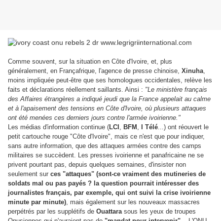
Comme souvent, sur la situation en Côte d'Ivoire, et, plus
généralement, en Françafrique, l'agence de presse chinoise,
Xinuha
,
moins impliquée peut-être que ses homologues occidentales, relève les
faits et déclarations réellement saillants. Ainsi :
"Le ministère français
des Affaires étrangères a indiqué jeudi que la France appelait au calme
et à l'apaisement des tensions en Côte d'Ivoire, où plusieurs attaques
ont été menées ces derniers jours contre l'armée ivoirienne."
Les médias d'information continue (
LCI
,
BFM
,
I Télé
...) ont réouvert le
petit cartouche rouge "Côte d'Ivoire", mais ce n'est que pour indiquer,
sans autre information, que des attaques armées contre des camps
militaires se succèdent. Les presses ivoirienne et panafricaine ne se
privent pourtant pas, depuis quelques semaines, d'insister non
seulement sur
ces "attaques" (sont-ce vraiment des mutineries de
soldats mal ou pas payés ? la question pourrait intéresser des
journalistes français, par exemple, qui ont suivi la crise ivoirienne
minute par minute)
, mais également sur les nouveaux massacres
perpétrés par les supplétifs de
Ouattara
sous les yeux de troupes
Onusiennes qui n'auraient pas de
"mandat pour intervenir"
... L'ONU,