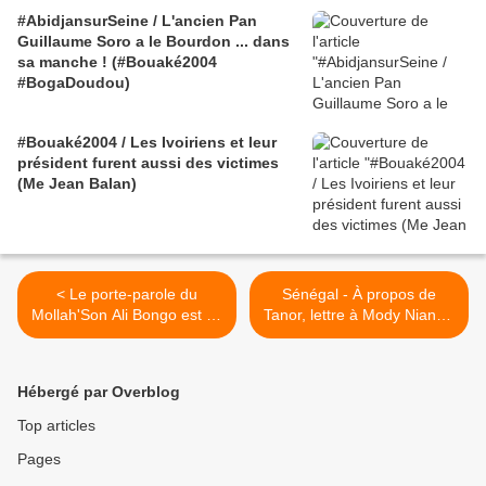
#AbidjansurSeine / L'ancien Pan
Guillaume Soro a le Bourdon ... dans
sa manche ! (#Bouaké2004
#BogaDoudou)
#Bouaké2004 / Les Ivoiriens et leur
président furent aussi des victimes
(Me Jean Balan)
< Le porte-parole du
Sénégal - À propos de
Mollah'Son Ali Bongo est un
Tanor, lettre à Mody Niang -
ancien bagnard !
Malick Noël Seck >
Hébergé par Overblog
Top articles
Pages