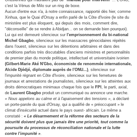
c'est la Vénus de Milo sur un ring de boxe.
Aucun d'entre eux n'a, à notre connaissance, rapporté dès hier, comme
Xinhua, que le Quai d'Orsay a enfin parlé de la Côte d'Ivoire (le site du
ministère est plus éloquent, qui depuis des mois, comment dire,
"déconseille" de se rendre à Abidjan... on se demande bien pourquoi).
Lui qui est demeuré silencieux sur
l'emprisonnement du bi-national
Michel Gbagbo
, silencieux sur les massacres génocidaires répétés
dans l'ouest, silencieux sur les détentions arbitraires et dans des
conditions parfois très discutables d'anciens ministres et personnalités
de premier plan du monde politique, intellectuel et universitaire ivoirien
(Gilbert-Marie Aké N'Gbo, économiste de renommée internationale,
Alcide Djédjé, diplomate auprès de l'ONU...)
, silencieux sur
l'impunité régnant en Côte d'Ivoire, silencieux sur les femetures de
journaux et arrestations de journalistes, silencieux sur les atteintes aux
droits démocratiques minimaux chaque fois que le
FPI
, le parti, axial,
de
Laurent Gbagbo
produit un communiqué ou annonce une marche.
« Nous appelons au calme et à l'apaisement des tensions »
, a déclaré
un porte-parole du quai d'Orsay, qui a qualifié de « préoccupant » le
climat d'insécurité actuel dans le pays ouest- africain. Le même a
constaté :
« Le désarmement et la réforme des secteurs de la
sécurité doivent plus que jamais être une priorité, tout comme la
poursuite du processus de réconciliation nationale et la lutte
contre l'impunité »
.