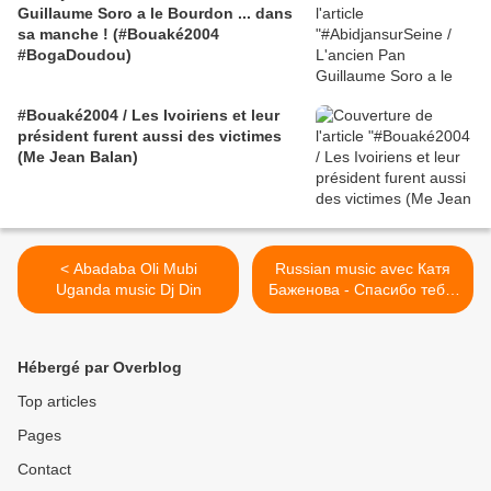
Guillaume Soro a le Bourdon ... dans
sa manche ! (#Bouaké2004
#BogaDoudou)
#Bouaké2004 / Les Ivoiriens et leur
président furent aussi des victimes
(Me Jean Balan)
< Abadaba Oli Mubi
Russian music avec Катя
Uganda music Dj Din
Баженова - Спасибо тебе,
лето! >
Hébergé par Overblog
Top articles
Pages
Contact