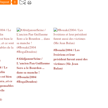
Repost
0
#Bouaké2004 / Les
Ivoiriens et leur
#AbidjansurSeine /
président furent aussi des
L'ancien Pan Guillaume
victimes (Me Jean
4 / Le
Soro a le Bourdon ...
Balan)
elin
dans sa manche !
o est bien
(#Bouaké2004
ara...et ce
#BogaDoudou)
sponsables
vile
i)