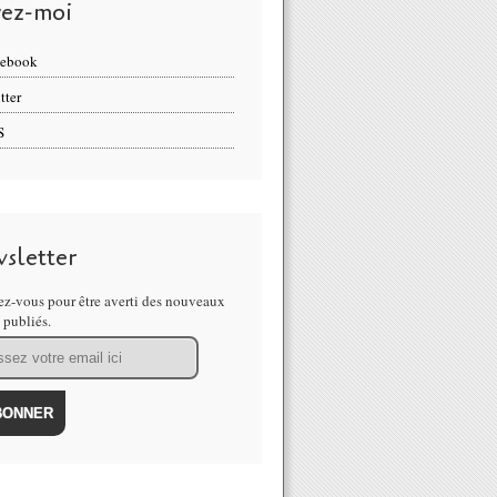
vez-moi
cebook
tter
S
sletter
z-vous pour être averti des nouveaux
s publiés.