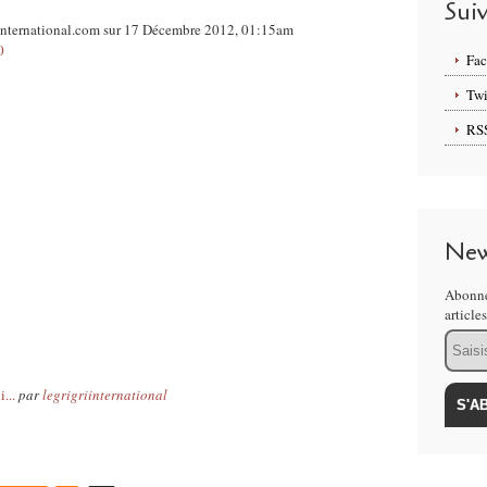
Sui
iinternational.com sur 17 Décembre 2012, 01:15am
0
Fa
Twi
RS
New
Abonne
article
Email
...
par
legrigriinternational