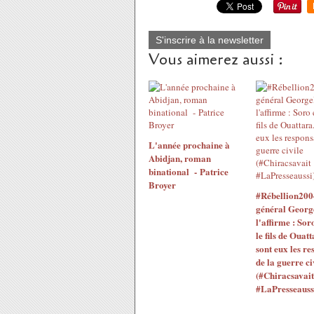
S'inscrire à la newsletter
Vous aimerez aussi :
L'année prochaine à
Abidjan, roman
binational - Patrice
Broyer
#Rébellion200
général Georg
l'affirme : Sor
le fils de Ouatt
sont eux les re
de la guerre ci
(#Chiracsavait
#LaPresseauss