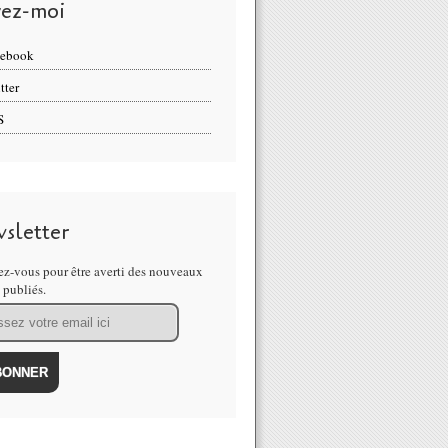
vez-moi
cebook
tter
S
sletter
z-vous pour être averti des nouveaux
s publiés.