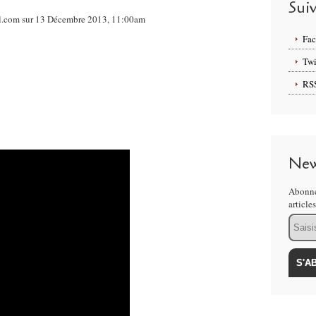
Sui
nal.com sur 13 Décembre 2013, 11:00am
Fa
Twi
RS
New
Abonne
article
Email