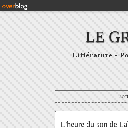
LE G
Littérature - P
ACC
L'heure du son de Lal