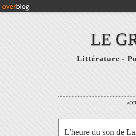
LE G
Littérature - P
ACC
L'heure du son de Lal