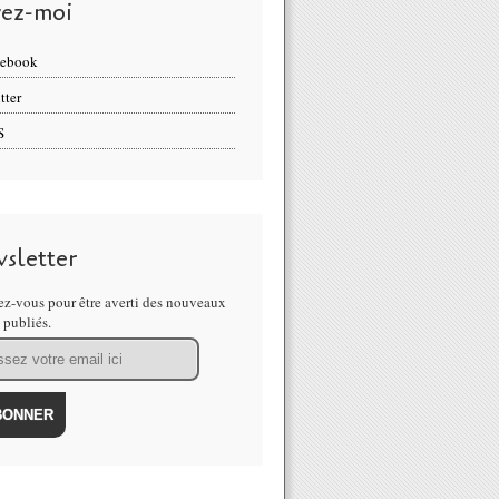
vez-moi
cebook
tter
S
sletter
z-vous pour être averti des nouveaux
s publiés.