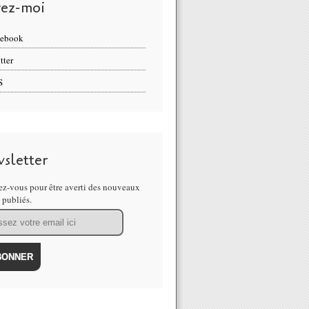
vez-moi
cebook
tter
S
sletter
z-vous pour être averti des nouveaux
s publiés.