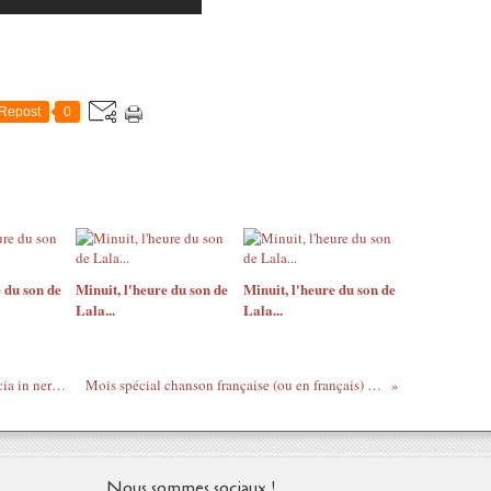
Repost
0
 du son de
Minuit, l'heure du son de
Minuit, l'heure du son de
Lala...
Lala...
Projection/Débat - Montanaro et La Francia in nero, samedi 23/11 14H à Saint-Ouen
Mois spécial chanson française (ou en français) - Les Flamingants - Jacques Brel
Nous sommes sociaux !