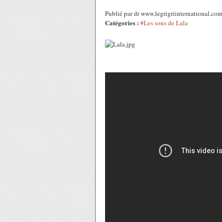
Publié par dr www.legrigriinternational.c
Catégories :
#Les sons de Lala