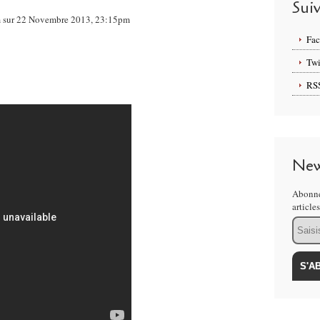
Sui
om sur 22 Novembre 2013, 23:15pm
Fa
Twi
RS
New
Abonne
article
Email