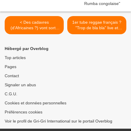
< Des cadavres
1er tube reggae français ?
(d'Africaines ?) vont sortir
"Trop de bla bla" live et
du placard de DSK - Claude
accoustique chez Ajah Love
Ribbe - 9/06/2011
y'a pas longtemps >
Hébergé par Overblog
Top articles
Pages
Contact
Signaler un abus
C.G.U.
Cookies et données personnelles
Préférences cookies
Voir le profil de Gri-Gri International sur le portail Overblog