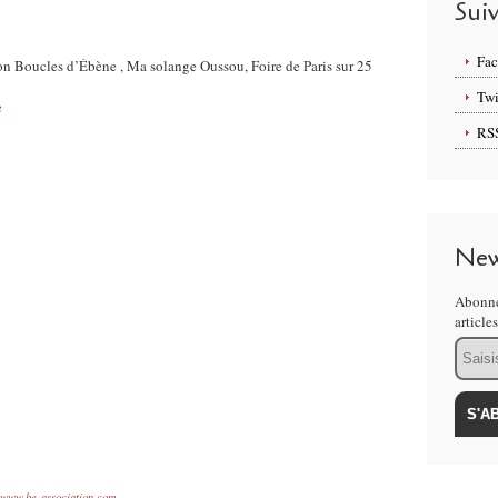
Sui
Fa
tion Boucles d’Ébène , Ma solange Oussou, Foire de Paris sur 25
Twi
e
RS
New
Abonne
article
Email
 www.be-association.com