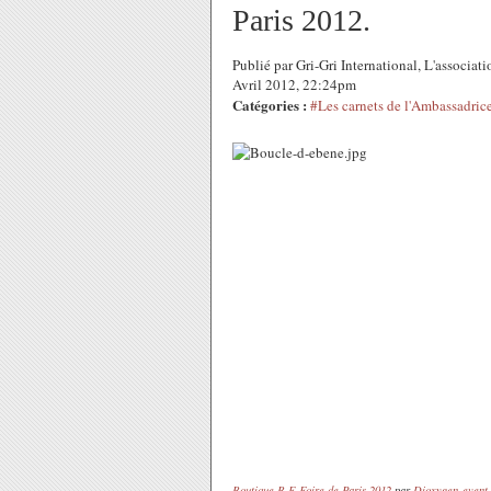
Paris 2012.
Publié par Gri-Gri International, L'associa
Avril 2012, 22:24pm
Catégories :
#Les carnets de l'Ambassadric
Boutique B.E Foire de Paris 2012
par
Dioxygen-event