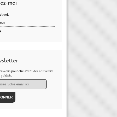
vez-moi
cebook
tter
S
sletter
z-vous pour être averti des nouveaux
s publiés.