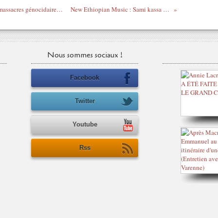
Le Sarkozy noir continue de justifier les massacres génocidaires des Dozos à Duékoué
New Ethiopian Music : Sami kassa et Sara taddese
Nous sommes sociaux !
Facebook
Twitter
Youtube
Rss