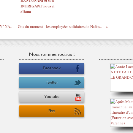
BANTUNANI et son
INTRIGANT nouvel
album
Ethiopian music avec "BRAND NEW DAY" NATNAEL AYALEW (NHATTY)
Gos du moment - les employées solidaires de Nafissatou Diallo défilant contre DSK
Nous sommes sociaux !
Facebook
Twitter
Youtube
Rss