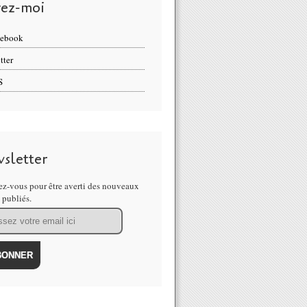
vez-moi
cebook
tter
S
sletter
z-vous pour être averti des nouveaux
s publiés.