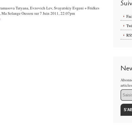
Sui
rzamasova Tatyana, Evzovich Lev, Svayatskiy Evgeni + Fridkes
 , Ma Solange Oussou sur 7 Juin 2011, 22:07pm
Fa
e
Twi
RS
New
Abonne
article
Email