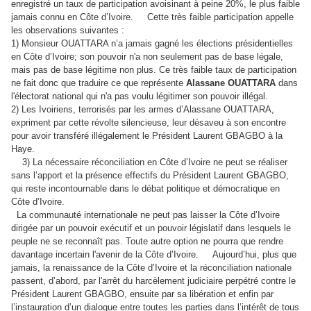
enregistré un taux de participation avoisinant à peine 20%, le plus faible
jamais connu en Côte d’Ivoire. Cette très faible participation appelle
les observations suivantes :
1) Monsieur OUATTARA n’a jamais gagné les élections présidentielles
en Côte d’Ivoire; son pouvoir n'a non seulement pas de base légale,
mais pas de base légitime non plus. Ce très faible taux de participation
ne fait donc que traduire ce que représente
Alassane OUATTARA
dans
l'électorat national qui n'a pas voulu légitimer son pouvoir illégal.
2) Les Ivoiriens, terrorisés par les armes d’Alassane OUATTARA,
expriment par cette révolte silencieuse, leur désaveu à son encontre
pour avoir transféré illégalement le Président Laurent GBAGBO à la
Haye.
3) La nécessaire réconciliation en Côte d’Ivoire ne peut se réaliser
sans l’apport et la présence effectifs du Président Laurent GBAGBO,
qui reste incontournable dans le débat politique et démocratique en
Côte d’Ivoire.
La communauté internationale ne peut pas laisser la Côte d’Ivoire
dirigée par un pouvoir exécutif et un pouvoir législatif dans lesquels le
peuple ne se reconnaît pas. Toute autre option ne pourra que rendre
davantage incertain l'avenir de la Côte d’Ivoire. Aujourd’hui, plus que
jamais, la renaissance de la Côte d’Ivoire et la réconciliation nationale
passent, d’abord, par l'arrêt du harcèlement judiciaire perpétré contre le
Président Laurent GBAGBO, ensuite par sa libération et enfin par
l’instauration d’un dialogue entre toutes les parties dans l’intérêt de tous