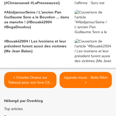
(#Chiracsavait #LaPresseaussi)
#AbidjansurSeine / L'ancien Pan
Guillaume Soro a le Bourdon ... dans
sa manche ! (#Bouaké2004
#BogaDoudou)
#Bouaké2004 / Les Ivoiriens et leur
président furent aussi des victimes
(Me Jean Balan)
< Charles Onana sur
Uganda music : Bella Kikiri
Telesud pour son livre Côte
>
d'Ivoire, le coup d'État
Hébergé par Overblog
Top articles