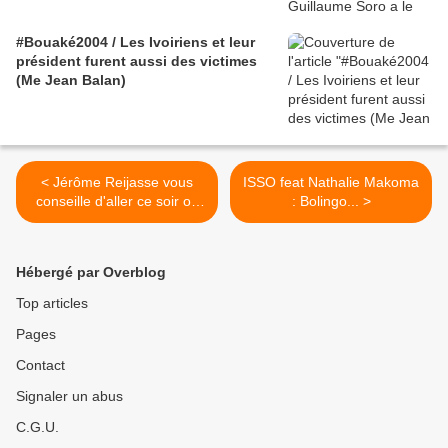
#Bouaké2004 / Les Ivoiriens et leur
président furent aussi des victimes
(Me Jean Balan)
< Jérôme Reijasse vous
ISSO feat Nathalie Makoma
conseille d'aller ce soir ou
: Bolingo... >
demain voir Burgalat aux
Trois Baudets
Hébergé par Overblog
Top articles
Pages
Contact
Signaler un abus
C.G.U.