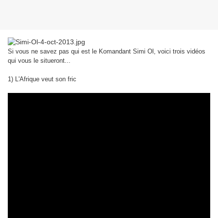
Si vous ne savez pas qui est le Komandant Simi Ol, voici trois vidéos
qui vous le situeront...
1) L'Afrique veut son fric