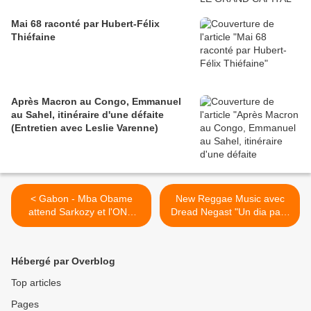
Mai 68 raconté par Hubert-Félix
Thiéfaine
Après Macron au Congo, Emmanuel
au Sahel, itinéraire d'une défaite
(Entretien avec Leslie Varenne)
< Gabon - Mba Obame
New Reggae Music avec
attend Sarkozy et l'ONU
Dread Negast "Un dia para
pour renverser Ali Bongo le
morir" >
Mollah'Son
Hébergé par Overblog
Top articles
Pages