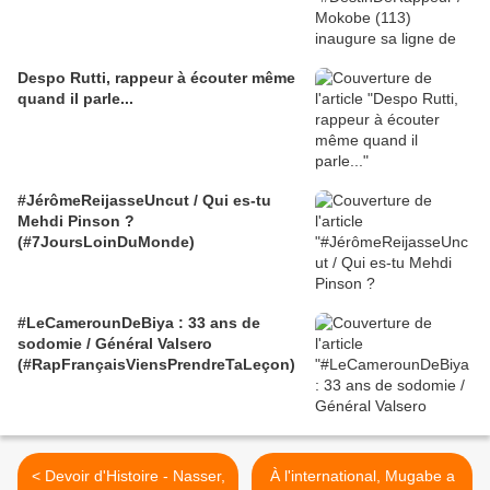
Despo Rutti, rappeur à écouter même
quand il parle...
#JérômeReijasseUncut / Qui es-tu
Mehdi Pinson ?
(#7JoursLoinDuMonde)
#LeCamerounDeBiya : 33 ans de
sodomie / Général Valsero
(#RapFrançaisViensPrendreTaLeçon)
< Devoir d'Histoire - Nasser,
À l'international, Mugabe a