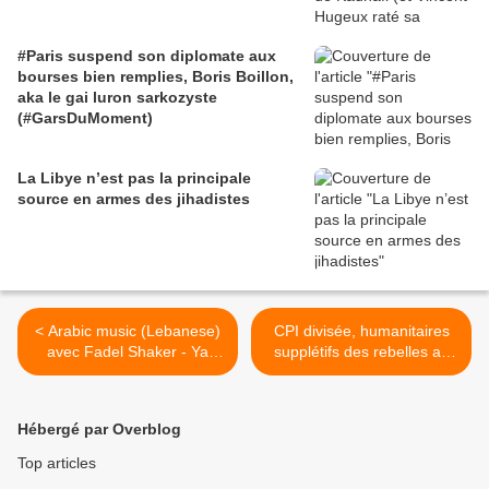
#Paris suspend son diplomate aux
bourses bien remplies, Boris Boillon,
aka le gai luron sarkozyste
(#GarsDuMoment)
La Libye n’est pas la principale
source en armes des jihadistes
< Arabic music (Lebanese)
CPI divisée, humanitaires
avec Fadel Shaker - Ya
supplétifs des rebelles au
Ghayeb
Nord, massacres commis
par la Licorne, l'ONUCI et
les FRCI - Michel Galy le
Hébergé par Overblog
8/10/2011 >
Top articles