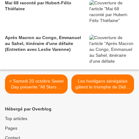
Mai 68 raconté par Hubert-Félix
Thiéfaine
Après Macron au Congo, Emmanuel
au Sahel, itinéraire d'une défaite
(Entretien avec Leslie Varenne)
< Samedi 20 octobre Sweet
Les hooligans sénégalais
Day présente "All Stars of
gâtent le triomphe de Didier
Comedy" à Chicago
Drogba >
Hébergé par Overblog
Top articles
Pages
Contact