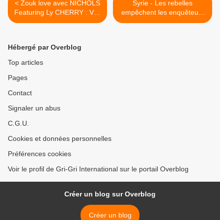
< Zouk love avec NICHOLS
Syrie - Les rebelles
Featuring Ly CHERRY : VIN
empêchent les enquêteurs
AVE'M
de l'ONU de mener leurs
investigations - Ayssar
Midani à Damas >
Hébergé par Overblog
Top articles
Pages
Contact
Signaler un abus
C.G.U.
Cookies et données personnelles
Préférences cookies
Voir le profil de Gri-Gri International sur le portail Overblog
Créer un blog sur Overblog
Créer un blog